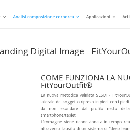
t
Analisi composizione corporea
Applicazioni
Art
tanding Digital Image - FitYourOu
COME FUNZIONA LA NUO
FitYourOutfit®
La nuova metodica validata SLSDI - FitYourOutfi
laterale del soggetto ripreso in piedi con i piedi
da non esondare dal profilo netto della s
smartphone/tablet.
L’immagine viene ricondizionata in tempo rea
attraverso l’ausilio di un sistema di “deep lea