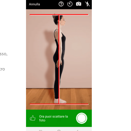
esso,
tro