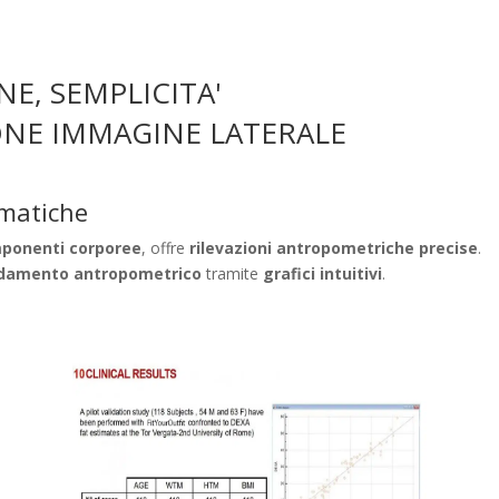
E, SEMPLICITA'
NE IMMAGINE LATERALE
matiche
mponenti corporee
, offre
rilevazioni antropometriche precise
.
damento antropometrico
tramite
grafici intuitivi
.