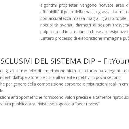
algoritmi proprietari vengono ricavate aree di
affidabilità il peso della massa grassa. La met
con accuratezza massa magra, grasso totale, 
ripetibilità svariati diametri di sezioni trasve
polpaccio ed in altri punti in base alle esigenze d
L’intero processo di elaborazione immagine può
SCLUSIVI DEL SISTEMA DiP – FitYour
 digitale e modello di smartphone aiuta a catturare un’adeguata qual
ndenti dall’operatore precisi e altamente ripetitivi in pochi secondi.
che per genere della composizione corporea e misurazioni reali in cm d
le.
zioni antropometriche forniscono valori precisi e altamente riproducib
eratura pubblicata su riviste sottoposte a “peer review”.