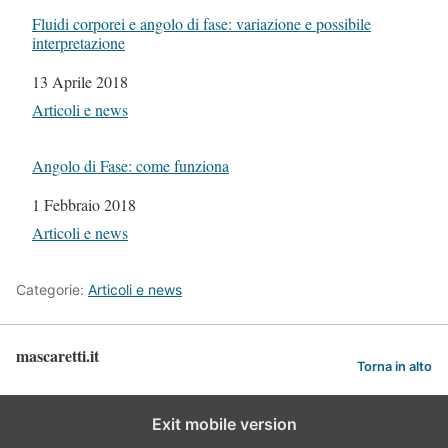
Fluidi corporei e angolo di fase: variazione e possibile
interpretazione
Data
13 Aprile 2018
In relazione a
Articoli e news
Angolo di Fase: come funziona
Data
1 Febbraio 2018
In relazione a
Articoli e news
Categorie:
Articoli e news
mascaretti.it
Torna in alto
Exit mobile version