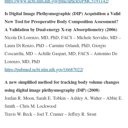
https://www.ncbi.nlm.nih.gov/pmc/articles/PMC5191142/
Is Digital Image Plethysmographic (DIP) Acquisition a Valid
New Tool for Preoperative Body Composition Assessment?
A Validation by Dual-energy X-ray Absorptiometry (2006)
Nicola Di Lorenzo, MD, PhD, FACS – Michele Servidio, MD –
Laura Di Renzo, PhD – Carmine Orlandi, PhD, Giorgio
Coscarella, MD – Achille Gaspari, MD, FACS – Antonino De
Lorenzo, MD, PhD
https://pubmed.ncbi.nlm.nih.gov/16687022/
A new simplified method for tracking body volume changes
using digital image plethysmography (DiP) (2008)
Jordan R. Moon, Sarah E. Tobkin – Ashley A. Walter – Abbie E.
Smith – Chris M. Lockwood
Travis W. Beck – Joel T. Cramer – Jeffrey R. Stout