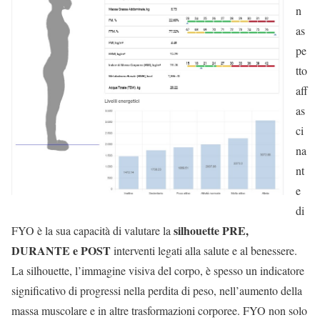
n
as
pe
tto
aff
as
ci
na
nt
e
di
silhouette PRE,
FYO è la sua capacità di valutare la
DURANTE e POST
interventi legati alla salute e al benessere.
La silhouette, l’immagine visiva del corpo, è spesso un indicatore
significativo di progressi nella perdita di peso, nell’aumento della
massa muscolare e in altre trasformazioni corporee. FYO non solo