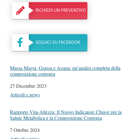
Massa Magra, Grassa e Acqua: un’analisi completa della
composizione corporea
Data
27 Dicembre 2023
In relazione a
Articoli e news
Rapporto Vita-Altezza: Il Nuovo Indicatore Chiave per la
Salute Metabolica e la Composizione Corporea
Data
7 Ottobre 2024
In relazione a
Articoli e news