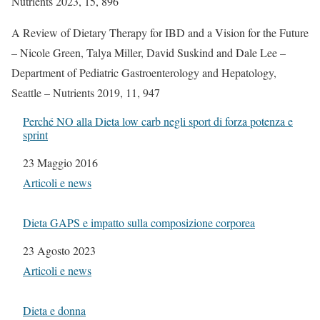
Nutrients 2023, 15, 896
A Review of Dietary Therapy for IBD and a Vision for the Future
– Nicole Green, Talya Miller, David Suskind and Dale Lee –
Department of Pediatric Gastroenterology and Hepatology,
Seattle – Nutrients 2019, 11, 947
Perché NO alla Dieta low carb negli sport di forza potenza e
sprint
Data
23 Maggio 2016
In relazione a
Articoli e news
Dieta GAPS e impatto sulla composizione corporea
Data
23 Agosto 2023
In relazione a
Articoli e news
Dieta e donna