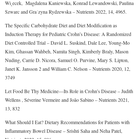
Wi˛ecek, Magdalena Kaniewska, Konrad Lewandowski, Paulina
Szwarc and Gra˙zyna Rydzewska – Nutrients 2022, 14, 4965.
The Specific Carbohydrate Diet and Diet Modification as
Induction Therapy for Pediatric Crohn’s Disease: A Randomized
Diet Controlled Trial – David L. Suskind, Dale Lee, Young-Mo
Kim, Ghassan Wahbeh, Namita Singh, Kimberly Braly, Mason
Nuding, Carrie D. Nicora, Samuel O. Purvine, Mary S. Lipton,
Janet K. Jansson 2 and William C. Nelson – Nutrients 2020, 12,
3749
Let Food Be Thy Medicine—Its Role in Crohn’s Disease – Judith
Wellens , Séverine Vermeire and João Sabino – Nutrients 2021,
13, 832
What Should I Eat? Dietary Recommendations for Patients with
Inflammatory Bowel Disease – Srishti Saha and Neha Patel,