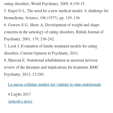
eating disorders, World Psychiatry, 2009, 8:150-15.
5. Engel G L, The need for a new medical model: A challenge for
biomedicine, Science, 196 (1977), pp. 129–136
6. Gowers S G, Shore A, Development of weight and shape
concerns in the aetiology of eating disorders, British Journal of
Psychiatry, 2001, 179, 236-242.
7. Lock J, Evaluation of family treatment models for eating
disorders, Current Opinion in Psychiatry, 2011.
8. Marzola E, Nutritional rehabilitation in anorexia nervosa:
review of the literature and implications for treatment, BMC
Psychiatry, 2013, 13:290.
La massa cellulare marker per valutare lo stato nutrizionale
Data
6 Luglio 2017
In relazione a
Articoli e news