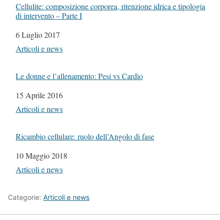
Cellulite: composizione corporea, ritenzione idrica e tipologia
di intervento – Parte I
Data
6 Luglio 2017
In relazione a
Articoli e news
Le donne e l’allenamento: Pesi vs Cardio
Data
15 Aprile 2016
In relazione a
Articoli e news
Ricambio cellulare: ruolo dell’Angolo di fase
Data
10 Maggio 2018
In relazione a
Articoli e news
Categorie:
Articoli e news