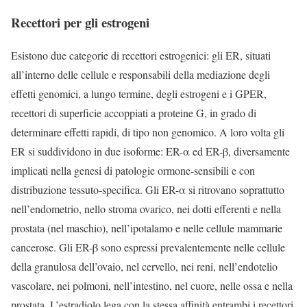
Recettori per gli estrogeni
Esistono due categorie di recettori estrogenici: gli ER, situati
all’interno delle cellule e responsabili della mediazione degli
effetti genomici, a lungo termine, degli estrogeni e i GPER,
recettori di superficie accoppiati a proteine G, in grado di
determinare effetti rapidi, di tipo non genomico. A loro volta gli
ER si suddividono in due isoforme: ER-α ed ER-β, diversamente
implicati nella genesi di patologie ormone-sensibili e con
distribuzione tessuto-specifica. Gli ER-α si ritrovano soprattutto
nell’endometrio, nello stroma ovarico, nei dotti efferenti e nella
prostata (nel maschio), nell’ipotalamo e nelle cellule mammarie
cancerose. Gli ER-β sono espressi prevalentemente nelle cellule
della granulosa dell’ovaio, nel cervello, nei reni, nell’endotelio
vascolare, nei polmoni, nell’intestino, nel cuore, nelle ossa e nella
prostata. L’estradiolo lega con la stessa affinità entrambi i recettori,