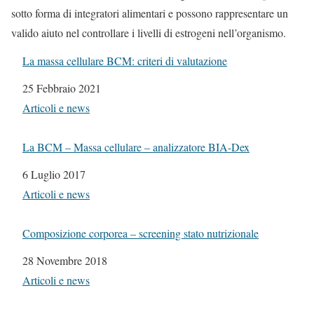
sotto forma di integratori alimentari e possono rappresentare un
valido aiuto nel controllare i livelli di estrogeni nell’organismo.
La massa cellulare BCM: criteri di valutazione
Data
25 Febbraio 2021
In relazione a
Articoli e news
La BCM – Massa cellulare – analizzatore BIA-Dex
Data
6 Luglio 2017
In relazione a
Articoli e news
Composizione corporea – screening stato nutrizionale
Data
28 Novembre 2018
In relazione a
Articoli e news