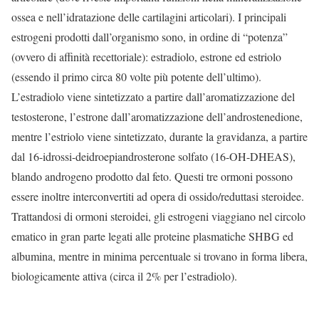
ossea e nell’idratazione delle cartilagini articolari). I principali
estrogeni prodotti dall’organismo sono, in ordine di “potenza”
(ovvero di affinità recettoriale): estradiolo, estrone ed estriolo
(essendo il primo circa 80 volte più potente dell’ultimo).
L’estradiolo viene sintetizzato a partire dall’aromatizzazione del
testosterone, l’estrone dall’aromatizzazione dell’androstenedione,
mentre l’estriolo viene sintetizzato, durante la gravidanza, a partire
dal 16-idrossi-deidroepiandrosterone solfato (16-OH-DHEAS),
blando androgeno prodotto dal feto. Questi tre ormoni possono
essere inoltre interconvertiti ad opera di ossido/reduttasi steroidee.
Trattandosi di ormoni steroidei, gli estrogeni viaggiano nel circolo
ematico in gran parte legati alle proteine plasmatiche SHBG ed
albumina, mentre in minima percentuale si trovano in forma libera,
biologicamente attiva (circa il 2% per l’estradiolo).