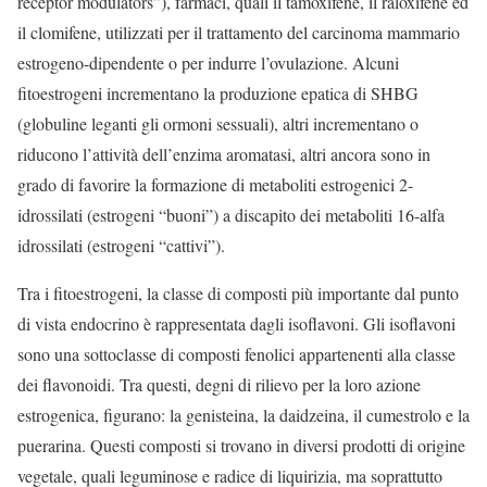
receptor modulators”), farmaci, quali il tamoxifene, il raloxifene ed
il clomifene, utilizzati per il trattamento del carcinoma mammario
estrogeno-dipendente o per indurre l’ovulazione. Alcuni
fitoestrogeni incrementano la produzione epatica di SHBG
(globuline leganti gli ormoni sessuali), altri incrementano o
riducono l’attività dell’enzima aromatasi, altri ancora sono in
grado di favorire la formazione di metaboliti estrogenici 2-
idrossilati (estrogeni “buoni”) a discapito dei metaboliti 16-alfa
idrossilati (estrogeni “cattivi”).
Tra i fitoestrogeni, la classe di composti più importante dal punto
di vista endocrino è rappresentata dagli isoflavoni. Gli isoflavoni
sono una sottoclasse di composti fenolici appartenenti alla classe
dei flavonoidi. Tra questi, degni di rilievo per la loro azione
estrogenica, figurano: la genisteina, la daidzeina, il cumestrolo e la
puerarina. Questi composti si trovano in diversi prodotti di origine
vegetale, quali leguminose e radice di liquirizia, ma soprattutto