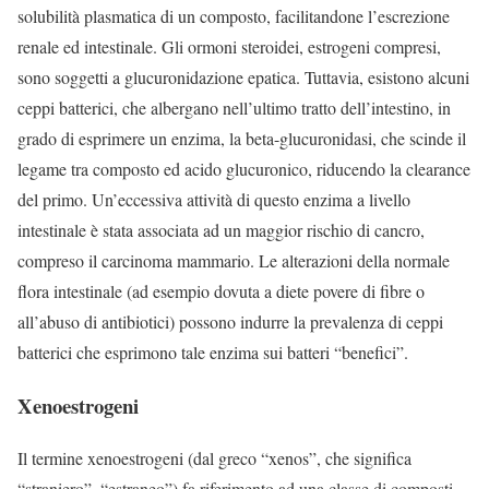
solubilità plasmatica di un composto, facilitandone l’escrezione
renale ed intestinale. Gli ormoni steroidei, estrogeni compresi,
sono soggetti a glucuronidazione epatica. Tuttavia, esistono alcuni
ceppi batterici, che albergano nell’ultimo tratto dell’intestino, in
grado di esprimere un enzima, la beta-glucuronidasi, che scinde il
legame tra composto ed acido glucuronico, riducendo la clearance
del primo. Un’eccessiva attività di questo enzima a livello
intestinale è stata associata ad un maggior rischio di cancro,
compreso il carcinoma mammario. Le alterazioni della normale
flora intestinale (ad esempio dovuta a diete povere di fibre o
all’abuso di antibiotici) possono indurre la prevalenza di ceppi
batterici che esprimono tale enzima sui batteri “benefici”.
Xenoestrogeni
Il termine xenoestrogeni (dal greco “xenos”, che significa
“straniero”, “estraneo”) fa riferimento ad una classe di composti,