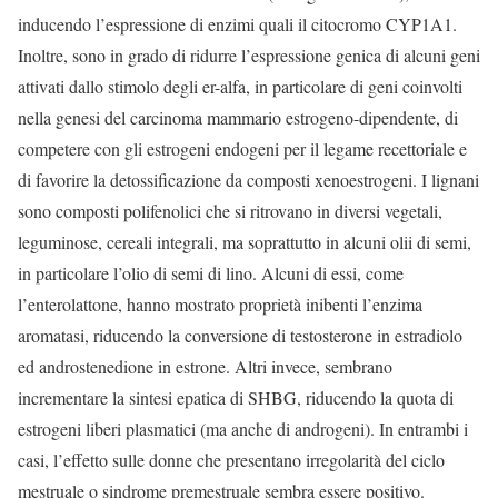
inducendo l’espressione di enzimi quali il citocromo CYP1A1.
Inoltre, sono in grado di ridurre l’espressione genica di alcuni geni
attivati dallo stimolo degli er-alfa, in particolare di geni coinvolti
nella genesi del carcinoma mammario estrogeno-dipendente, di
competere con gli estrogeni endogeni per il legame recettoriale e
di favorire la detossificazione da composti xenoestrogeni. I lignani
sono composti polifenolici che si ritrovano in diversi vegetali,
leguminose, cereali integrali, ma soprattutto in alcuni olii di semi,
in particolare l’olio di semi di lino. Alcuni di essi, come
l’enterolattone, hanno mostrato proprietà inibenti l’enzima
aromatasi, riducendo la conversione di testosterone in estradiolo
ed androstenedione in estrone. Altri invece, sembrano
incrementare la sintesi epatica di SHBG, riducendo la quota di
estrogeni liberi plasmatici (ma anche di androgeni). In entrambi i
casi, l’effetto sulle donne che presentano irregolarità del ciclo
mestruale o sindrome premestruale sembra essere positivo.