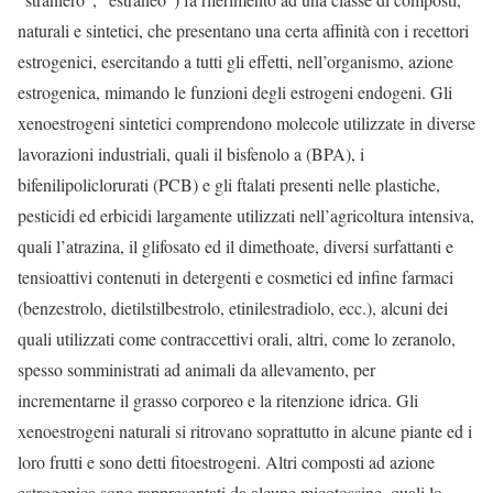
naturali e sintetici, che presentano una certa affinità con i recettori
estrogenici, esercitando a tutti gli effetti, nell’organismo, azione
estrogenica, mimando le funzioni degli estrogeni endogeni. Gli
xenoestrogeni sintetici comprendono molecole utilizzate in diverse
lavorazioni industriali, quali il bisfenolo a (BPA), i
bifenilipoliclorurati (PCB) e gli ftalati presenti nelle plastiche,
pesticidi ed erbicidi largamente utilizzati nell’agricoltura intensiva,
quali l’atrazina, il glifosato ed il dimethoate, diversi surfattanti e
tensioattivi contenuti in detergenti e cosmetici ed infine farmaci
(benzestrolo, dietilstilbestrolo, etinilestradiolo, ecc.), alcuni dei
quali utilizzati come contraccettivi orali, altri, come lo zeranolo,
spesso somministrati ad animali da allevamento, per
incrementarne il grasso corporeo e la ritenzione idrica. Gli
xenoestrogeni naturali si ritrovano soprattutto in alcune piante ed i
loro frutti e sono detti fitoestrogeni. Altri composti ad azione
estrogenica sono rappresentati da alcune micotossine, quali lo