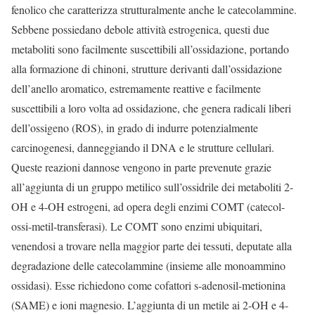
fenolico che caratterizza strutturalmente anche le catecolammine.
Sebbene possiedano debole attività estrogenica, questi due
metaboliti sono facilmente suscettibili all’ossidazione, portando
alla formazione di chinoni, strutture derivanti dall’ossidazione
dell’anello aromatico, estremamente reattive e facilmente
suscettibili a loro volta ad ossidazione, che genera radicali liberi
dell’ossigeno (ROS), in grado di indurre potenzialmente
carcinogenesi, danneggiando il DNA e le strutture cellulari.
Queste reazioni dannose vengono in parte prevenute grazie
all’aggiunta di un gruppo metilico sull’ossidrile dei metaboliti 2-
OH e 4-OH estrogeni, ad opera degli enzimi COMT (catecol-
ossi-metil-transferasi). Le COMT sono enzimi ubiquitari,
venendosi a trovare nella maggior parte dei tessuti, deputate alla
degradazione delle catecolammine (insieme alle monoammino
ossidasi). Esse richiedono come cofattori s-adenosil-metionina
(SAME) e ioni magnesio. L’aggiunta di un metile ai 2-OH e 4-