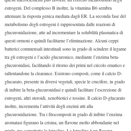
estrogeni. Del complesso B inoltre, la vitamina B6 sembra
attenuare la risposta genica mediata dagli ER. La seconda fase del
metabolismo degli estrogeni è rappresentata dalle reazioni di
glucuronidazione, atte ad incrementare la solubilità plasmatica di
questi ormoni e quindi facilitarne l’eliminazione. Alcuni ceppi
batterici commensali intestinali sono in grado di scindere il legame
tra gli estrogeni e l’acido glucuronico, mediante l’enzima beta-
glucuronidasi, facilitando il ritorno dei primi nel circolo ematico e
rallentandone la clearance. Esistono composti, come il calcio D-
glucarato, presente in diversi vegetali, specie le crucifere, in grado
di inibire la beta-glucuronidasi e quindi facilitare l’escrezione di
estrogeni, altri steroidi, xenobiotici e tossine. Il calcio D-glucarato
inoltre, incrementa l’attività degli enzimi atti alla
glucuronidazione. Tra i fitocomposti in grado di inibire l’enzima
aromatasi figurano la crisina, un flavone molto abbondante nel
miele, ma soprattutto la luteolina. La luteolina è un flavone