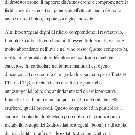
diidrotestosterone, il rapporto dht/testosterone e compromettere la
fertilità nel maschio. Tra i potenziali effetti collaterali figurano
anche calo di libido, impotenza e ginecomastia.
Altri fitoestrogeni degni di rilievo comprendono il resveratrolo,
l’indolo-3-carbinolo ed i lignani. Il resveratrolo è un flavonoide
molto abbondante nell’uva e nel vino rosso. Questo composto ha
mostrato proprietà antiproliferative nei confronti di cellule
cancerose, in particolare nei tumori mammari estrogeno
dipendenti. Il resveratrolo è in grado di legare con pari affinità gli
ER-α e ER-β, esercitando sia effetti estrogenici che
antiestrogenici, oltre che antinfiammatori e cardioprotettivi.
L’indolo-3-carbinolo è un composto molto abbondante nelle
crucifere, quali i broccoli. Questo composto ed in particolare il
suo metabolita diindolilmetano promuovono la produzione di
metaboliti estrogenici 2-idrossilati (estrogeni “buoni”) a discapito
dei metaboliti 16-alfa e 4-idrossilati (estrogeni “cattivi”),