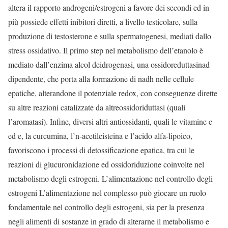
altera il rapporto androgeni/estrogeni a favore dei secondi ed in
più possiede effetti inibitori diretti, a livello testicolare, sulla
produzione di testosterone e sulla spermatogenesi, mediati dallo
stress ossidativo. Il primo step nel metabolismo dell’etanolo è
mediato dall’enzima alcol deidrogenasi, una ossidoreduttasinad
dipendente, che porta alla formazione di nadh nelle cellule
epatiche, alterandone il potenziale redox, con conseguenze dirette
su altre reazioni catalizzate da altreossidoriduttasi (quali
l’aromatasi). Infine, diversi altri antiossidanti, quali le vitamine c
ed e, la curcumina, l’n-acetilcisteina e l’acido alfa-lipoico,
favoriscono i processi di detossificazione epatica, tra cui le
reazioni di glucuronidazione ed ossidoriduzione coinvolte nel
metabolismo degli estrogeni. L’alimentazione nel controllo degli
estrogeni L’alimentazione nel complesso può giocare un ruolo
fondamentale nel controllo degli estrogeni, sia per la presenza
negli alimenti di sostanze in grado di alterarne il metabolismo e