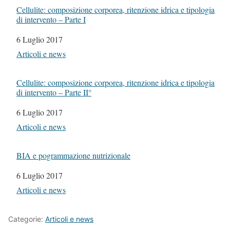
Cellulite: composizione corporea, ritenzione idrica e tipologia
di intervento – Parte I
Data
6 Luglio 2017
In relazione a
Articoli e news
Cellulite: composizione corporea, ritenzione idrica e tipologia
di intervento – Parte II°
Data
6 Luglio 2017
In relazione a
Articoli e news
BIA e pogrammazione nutrizionale
Data
6 Luglio 2017
In relazione a
Articoli e news
Categorie:
Articoli e news